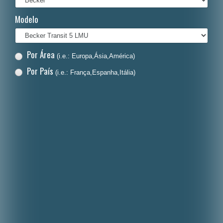
Italiano
Modelo
Polski
Nederlands
Por Área
(i.e.: Europa,Ásia,América)
Dansk
Por País
(i.e.: França,Espanha,Itália)