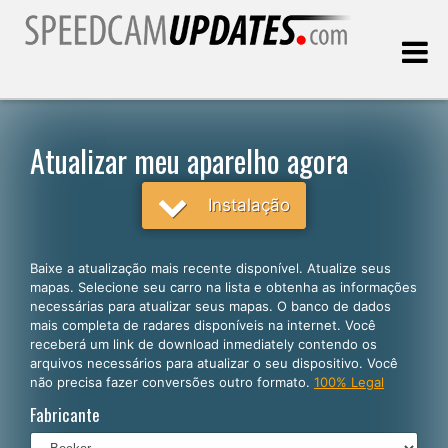
Última atualização:
07.08.2026
Atualizar meu aparelho agora
Clientes
Instalação
SELECIONE SEU IDIOMA
Baixe a atualização mais recente disponível. Atualize seus
mapas. Selecione seu carro na lista e obtenha as informações
Português
necessárias para atualizar seus mapas. O banco de dados
mais completa de radares disponíveis na internet. Você
English
receberá um link de download inmediately contendo os
arquivos necessários para atualizar o seu dispositivo. Você
Español
não precisa fazer conversões outro formato.
100% Legal
Deutsch
Fabricante
Français