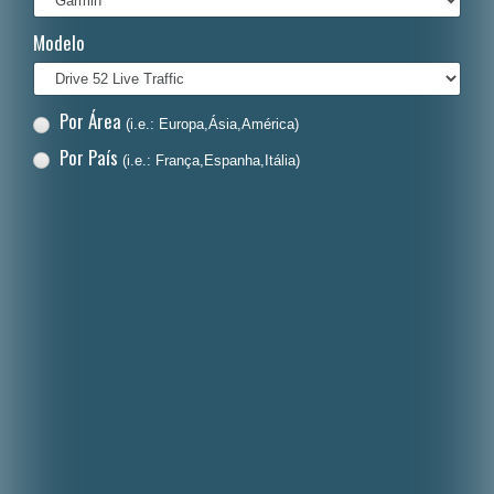
Italiano
Modelo
Polski
Nederlands
Por Área
(i.e.: Europa,Ásia,América)
Dansk
Por País
(i.e.: França,Espanha,Itália)