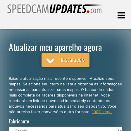
Última atualização:
07.08.2026
Atualizar meu aparelho agora
Clientes
Instalação
SELECIONE SEU IDIOMA
Baixe a atualização mais recente disponível. Atualize seus
mapas. Selecione seu carro na lista e obtenha as informações
Português
necessárias para atualizar seus mapas. O banco de dados
mais completa de radares disponíveis na internet. Você
English
receberá um link de download inmediately contendo os
arquivos necessários para atualizar o seu dispositivo. Você
Español
não precisa fazer conversões outro formato.
100% Legal
Deutsch
Fabricante
Français