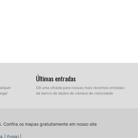
Últimas entradas
ualquer
Dê uma olhada para nossas mais recentes entradas
legal
de banco de dados de câmera de velocidade
tino no disco rígido que contém os arquivos
ê pode escolher entre modo Express e modo Manual.
S.
Confira os mapas gratuitamente em nosso site
sk
|
Polski
|