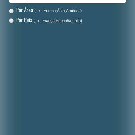
Por Área
(i.e.: Europa,Ásia,América)
Por País
(i.e.: França,Espanha,Itália)