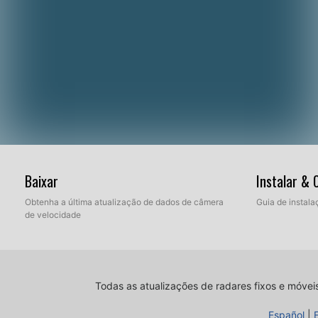
Baixar
Instalar &
Obtenha a última atualização de dados de câmera
Guia de instala
de velocidade
Todas as atualizações de radares fixos e móvei
Español
|