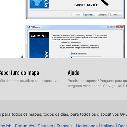
 Cobertura do mapa
Ajuda
ção de como atualizar seu dispositivo
Precisa de suporte? Pergunte para q
pergunta relacionada. Serviço 100% 
Assim, como explicado antes, selecione a pasta de des
descompactados de nosso banco de dados. Agora voc
Selecione modo Express.
s para todos os mapas, todos os dias, para todos os dispositivos GP
English
|
Português
|
Deutsch
|
Français
|
Nederlands
|
Italiano
|
Dan