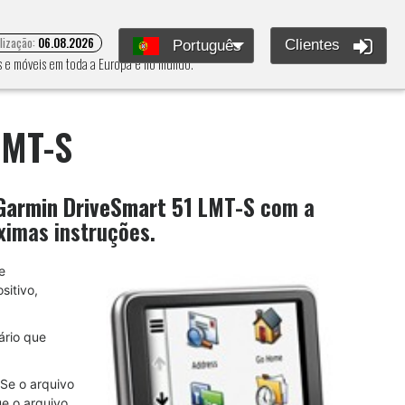
alização:
06.08.2026
Clientes
Português
as e móveis em toda a Europa e no mundo.
LMT-S
Garmin DriveSmart 51 LMT-S
com a
ximas instruções.
e
sitivo,
ário que
Se o arquivo
ue o arquivo