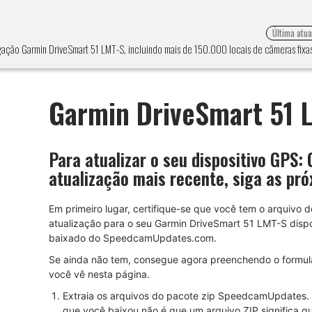
Última atu
gação Garmin DriveSmart 51 LMT-S, incluindo mais de 150.000 locais de câmeras fix
Garmin DriveSmart 51 
Para atualizar o seu dispositivo GPS:
atualização mais recente, siga as pró
Em primeiro lugar, certifique-se que você tem o arquivo d
atualização para o seu Garmin DriveSmart 51 LMT-S dispo
baixado do SpeedcamUpdates.com.
Se ainda não tem, consegue agora preenchendo o formul
você vê nesta página.
Extraia os arquivos do pacote zip SpeedcamUpdates. 
que você baixou não é que um arquivo ZIP significa q