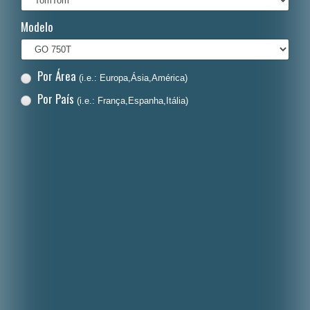
Italiano
Modelo
Polski
Nederlands
Por Área
(i.e.: Europa,Ásia,América)
Dansk
Por País
(i.e.: França,Espanha,Itália)