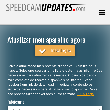
Última atualização:
09.08.2026
Atualizar meu aparelho agora
Clientes
Instalação
SELECIONE SEU IDIOMA
Baixe a atualização mais recente disponível. Atualize seus
mapas. Selecione seu carro na lista e obtenha as informações
Português
necessárias para atualizar seus mapas. O banco de dados
mais completa de radares disponíveis na internet. Você
English
receberá um link de download inmediately contendo os
arquivos necessários para atualizar o seu dispositivo. Você
Español
não precisa fazer conversões outro formato.
100% Legal
Deutsch
Fabricante
Français