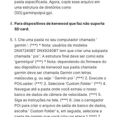
pasta especificada. Agora, copie esse arquivo em
uma estrutura de diretórios como
[SD]:garminpoipoi.gpi.
Para dispositivos de kenwood que faz não suporta
SD card.
1. Crie uma pasta no seu computador chamado '
garmin '. (***) * Nota: usuários de modelos
DNX7240BT DNX9240BT tem que criar uma subpasta
chamada ' poi '. A estrutura final deve ser como esta
'garmin\poi' (***) * Nota: dependendo do firmware do
seu dispositivo de kenwood sua pasta chamada
garmin deve ser chamada Garmin com letras
maiúsculas g. ou seja: ' Garmin poi ' (***) 2. Execute o
POILoader. (***) 3. Selecione 'Custom Folder ' (***) 4.
Navegue até a pasta onde você extraiu o nosso
banco de dados de câmera de velocidade. (***) 5.
Siga as instruções na tela. (***) 6. Use o carregador
POI para criar o arquivo de saída de banco de dados,
escolha ' Custom Folder' e, em seguida, selecione a
pasta de garmin que você criou na etapa 1 (***) 7.