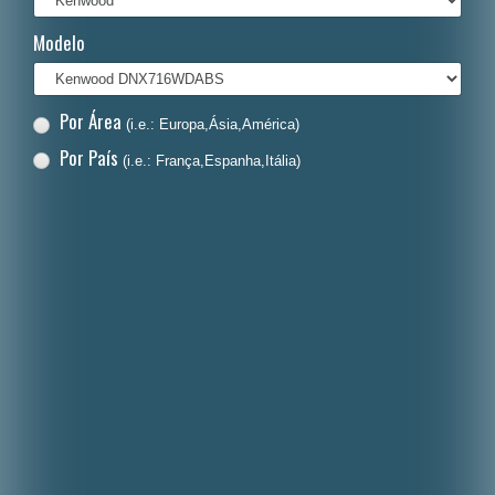
Italiano
Modelo
Polski
Nederlands
Por Área
(i.e.: Europa,Ásia,América)
Dansk
Por País
(i.e.: França,Espanha,Itália)