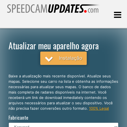
Última atualização:
07.08.2026
Atualizar meu aparelho agora
Clientes
Instalação
SELECIONE SEU IDIOMA
Baixe a atualização mais recente disponível. Atualize seus
mapas. Selecione seu carro na lista e obtenha as informações
Português
necessárias para atualizar seus mapas. O banco de dados
mais completa de radares disponíveis na internet. Você
English
receberá um link de download inmediately contendo os
arquivos necessários para atualizar o seu dispositivo. Você
Español
não precisa fazer conversões outro formato.
100% Legal
Deutsch
Fabricante
Français