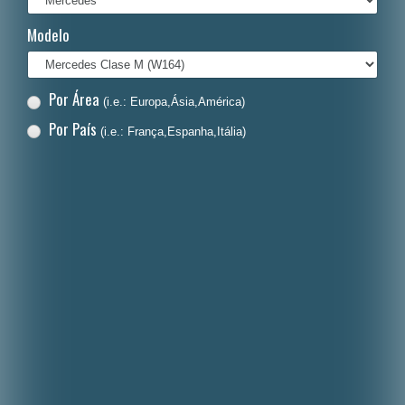
Italiano
Modelo
Polski
Nederlands
Por Área
(i.e.: Europa,Ásia,América)
Dansk
Por País
(i.e.: França,Espanha,Itália)