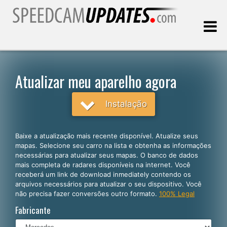
Última atualização:
08.08.2026
Atualizar meu aparelho agora
Clientes
Instalação
SELECIONE SEU IDIOMA
Baixe a atualização mais recente disponível. Atualize seus
mapas. Selecione seu carro na lista e obtenha as informações
Português
necessárias para atualizar seus mapas. O banco de dados
mais completa de radares disponíveis na internet. Você
English
receberá um link de download inmediately contendo os
arquivos necessários para atualizar o seu dispositivo. Você
Español
não precisa fazer conversões outro formato.
100% Legal
Deutsch
Fabricante
Français