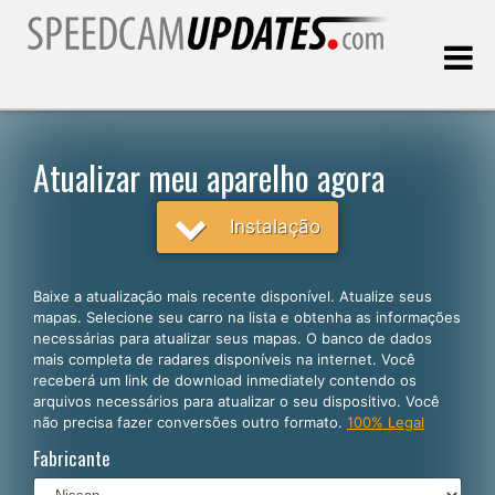
Última atualização:
10.08.2026
Atualizar meu aparelho agora
Clientes
Instalação
SELECIONE SEU IDIOMA
Baixe a atualização mais recente disponível. Atualize seus
mapas. Selecione seu carro na lista e obtenha as informações
Português
necessárias para atualizar seus mapas. O banco de dados
mais completa de radares disponíveis na internet. Você
English
receberá um link de download inmediately contendo os
arquivos necessários para atualizar o seu dispositivo. Você
Español
não precisa fazer conversões outro formato.
100% Legal
Deutsch
Fabricante
Français