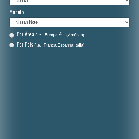
Italiano
Modelo
Polski
Nederlands
Por Área
(i.e.: Europa,Ásia,América)
Dansk
Por País
(i.e.: França,Espanha,Itália)