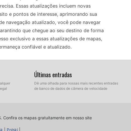
ecisa. Essas atualizações incluem novas
ito e pontos de interesse, aprimorando sua
de navegação atualizado, você pode navegar
garantindo que chegue ao seu destino de forma
esso exclusivo a essas atualizações de mapas,
rmaneça confiável e atualizado.
eugeot 3008 é um processo simples. Você pode
Últimas entradas
o SD, dependendo das especificações do seu
recente do mapa na Peugeot Navigation Store para
ualquer
Dê uma olhada para nossas mais recentes entradas
legal
de banco de dados de câmera de velocidade
ação para um pen drive ou cartão SD. Insira o
eu veículo e siga as instruções na tela para
ples garante que seu sistema de navegação esteja
m planejamento de rotas ideal.
S.
Confira os mapas gratuitamente em nosso site
sk
|
Polski
|