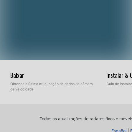
Baixar
Instalar &
Obtenha a última atualização de dados de câmera
Guia de instala
de velocidade
Todas as atualizações de radares fixos e móvei
Español
|