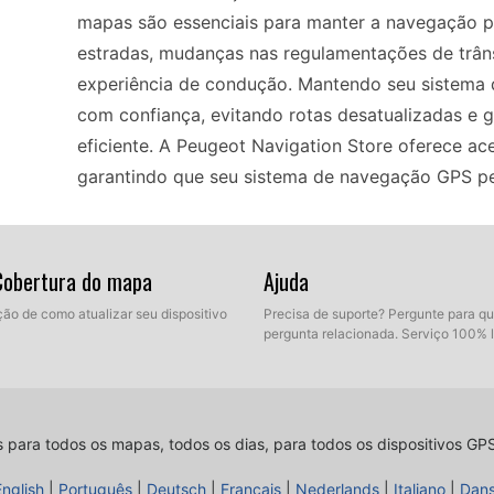
mapas são essenciais para manter a navegação pr
estradas, mudanças nas regulamentações de trâns
experiência de condução. Mantendo seu sistema 
com confiança, evitando rotas desatualizadas e 
eficiente. A Peugeot Navigation Store oferece ac
garantindo que seu sistema de navegação GPS pe
Atualizar o sistema de navegação GPS do seu P
 Cobertura do mapa
Ajuda
instalar atualizações de mapas via USB ou cartã
dispositivo. Primeiro, baixe a atualização mais 
ção de como atualizar seu dispositivo
Precisa de suporte? Pergunte para q
pergunta relacionada. Serviço 100% 
o seu computador. Em seguida, transfira a atualiz
pen drive ou cartão no sistema de navegação do s
concluir a instalação. Este fluxo de trabalho sim
equipado com os mapas mais atuais, permitindo u
s para todos os mapas, todos os dias, para todos os dispositivos GP
English
|
Português
|
Deutsch
|
Français
|
Nederlands
|
Italiano
|
Dan