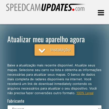
Última atualização:
10.08.2026
Atualizar meu aparelho agora
Clientes
Instalação
SELECIONE SEU IDIOMA
Baixe a atualização mais recente disponível. Atualize seus
mapas. Selecione seu carro na lista e obtenha as informações
Português
necessárias para atualizar seus mapas. O banco de dados
mais completa de radares disponíveis na internet. Você
English
receberá um link de download inmediately contendo os
arquivos necessários para atualizar o seu dispositivo. Você
Español
não precisa fazer conversões outro formato.
100% Legal
Deutsch
Fabricante
Français