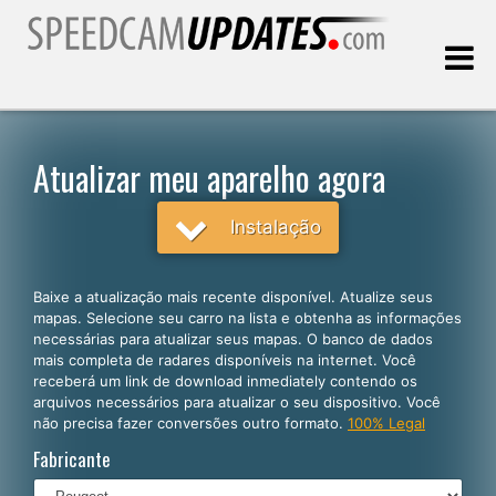
Última atualização:
07.08.2026
Atualizar meu aparelho agora
Clientes
Instalação
SELECIONE SEU IDIOMA
Baixe a atualização mais recente disponível. Atualize seus
mapas. Selecione seu carro na lista e obtenha as informações
Português
necessárias para atualizar seus mapas. O banco de dados
mais completa de radares disponíveis na internet. Você
English
receberá um link de download inmediately contendo os
arquivos necessários para atualizar o seu dispositivo. Você
Español
não precisa fazer conversões outro formato.
100% Legal
Deutsch
Fabricante
Français