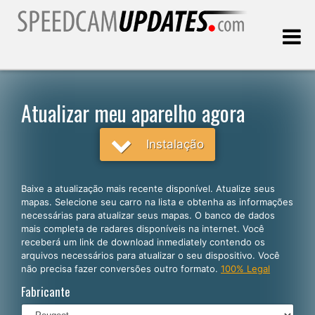
Última atualização:
06.08.2026
Atualizar meu aparelho agora
Clientes
Instalação
SELECIONE SEU IDIOMA
Baixe a atualização mais recente disponível. Atualize seus
mapas. Selecione seu carro na lista e obtenha as informações
Português
necessárias para atualizar seus mapas. O banco de dados
mais completa de radares disponíveis na internet. Você
English
receberá um link de download inmediately contendo os
arquivos necessários para atualizar o seu dispositivo. Você
Español
não precisa fazer conversões outro formato.
100% Legal
Deutsch
Fabricante
Français