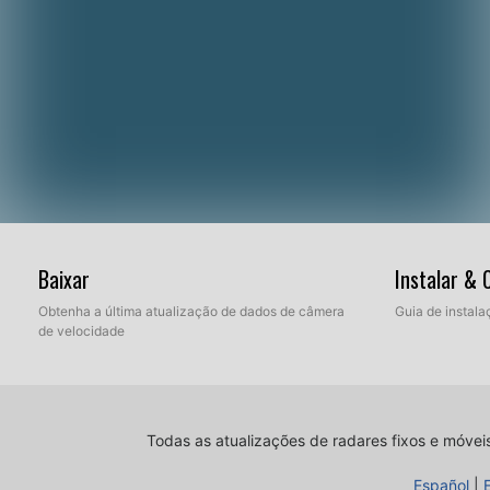
Baixar
Instalar &
Obtenha a última atualização de dados de câmera
Guia de instala
de velocidade
Todas as atualizações de radares fixos e móvei
Español
|