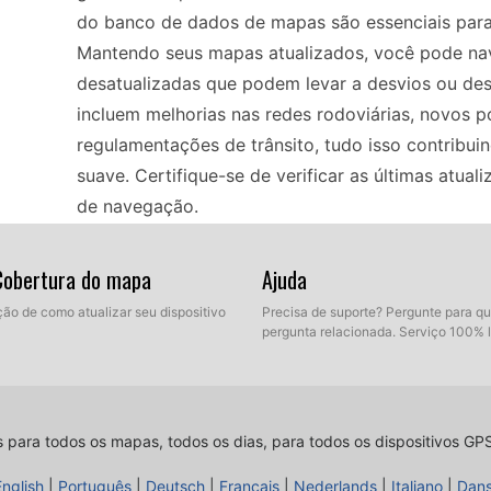
do banco de dados de mapas são essenciais para 
Mantendo seus mapas atualizados, você pode na
desatualizadas que podem levar a desvios ou des
incluem melhorias nas redes rodoviárias, novos 
regulamentações de trânsito, tudo isso contribu
suave. Certifique-se de verificar as últimas atua
de navegação.
 Cobertura do mapa
Ajuda
Atualizar o seu Peugeot Expert WIP Nav + mapas
instalar as atualizações usando um pen drive USB
ção de como atualizar seu dispositivo
Precisa de suporte? Pergunte para q
pergunta relacionada. Serviço 100% 
recente do mapa na Peugeot Navigation Store ou
insira o USB ou cartão SD no seu dispositivo de n
o processo de atualização. É importante garantir 
atualização não seja interrompida. Após a instal
s para todos os mapas, todos os dias, para todos os dispositivos GP
estará equipado com os mapas mais recentes pa
English
|
Português
|
Deutsch
|
Français
|
Nederlands
|
Italiano
|
Dan