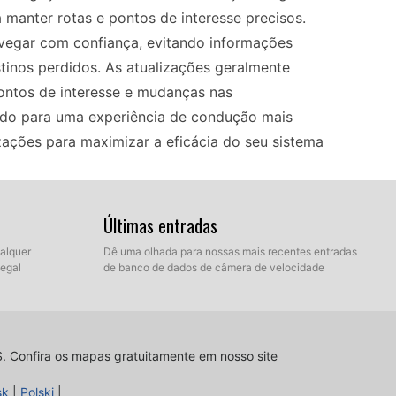
manter rotas e pontos de interesse precisos.
vegar com confiança, evitando informações
tinos perdidos. As atualizações geralmente
pontos de interesse e mudanças nas
indo para uma experiência de condução mais
lizações para maximizar a eficácia do seu sistema
Últimas entradas
 é um processo simples. Você pode facilmente
 ou cartão SD. Primeiro, baixe a atualização mais
ualquer
Dê uma olhada para nossas mais recentes entradas
legal
de banco de dados de câmera de velocidade
 em revendedores autorizados. Após o download,
avegação. Siga as instruções na tela para iniciar
que o dispositivo esteja ligado e que a
ação ser concluída, seu sistema de navegação
S.
Confira os mapas gratuitamente em nosso site
ra um desempenho ideal.
sk
|
Polski
|