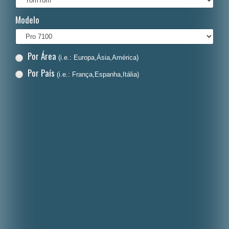
Italiano
Modelo
Polski
Nederlands
Por Área
(i.e.: Europa,Ásia,América)
Dansk
Por País
(i.e.: França,Espanha,Itália)