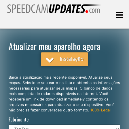
Última atualização:
07.08.2026
Atualizar meu aparelho agora
Clientes
Instalação
SELECIONE SEU IDIOMA
Baixe a atualização mais recente disponível. Atualize seus
mapas. Selecione seu carro na lista e obtenha as informações
Português
necessárias para atualizar seus mapas. O banco de dados
mais completa de radares disponíveis na internet. Você
English
receberá um link de download inmediately contendo os
arquivos necessários para atualizar o seu dispositivo. Você
Español
não precisa fazer conversões outro formato.
100% Legal
Deutsch
Fabricante
Français