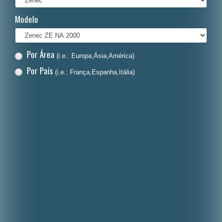
Italiano
Modelo
Polski
Nederlands
Por Área
(i.e.: Europa,Ásia,América)
Dansk
Por País
(i.e.: França,Espanha,Itália)