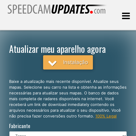
Última atualização:
07.08.2026
Atualizar meu aparelho agora
Clientes
Instalação
SELECIONE SEU IDIOMA
Baixe a atualização mais recente disponível. Atualize seus
mapas. Selecione seu carro na lista e obtenha as informações
Português
necessárias para atualizar seus mapas. O banco de dados
mais completa de radares disponíveis na internet. Você
English
receberá um link de download inmediately contendo os
arquivos necessários para atualizar o seu dispositivo. Você
Español
não precisa fazer conversões outro formato.
100% Legal
Deutsch
Fabricante
Français