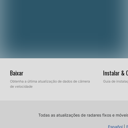
Baixar
Instalar &
Obtenha a última atualização de dados de câmera
Guia de instala
de velocidade
Todas as atualizações de radares fixos e móvei
Español
|