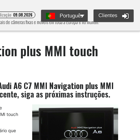
alização:
09.08.2026
Clientes
Português
ais de câmeras fixas e móveis em toda a Europa e no mundo.
tion plus MMI touch
Audi A6 C7 MMI Navigation plus MMI
cente, siga as próximas instruções.
e
MMI touch
ário que