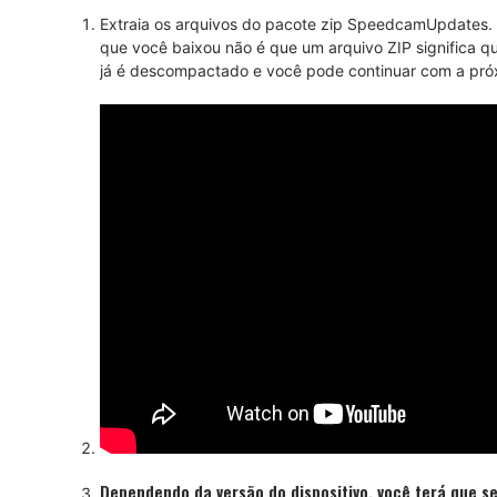
Extraia os arquivos do pacote zip SpeedcamUpdates. 
que você baixou não é que um arquivo ZIP significa q
já é descompactado e você pode continuar com a próx
Dependendo da versão do dispositivo, você terá que se