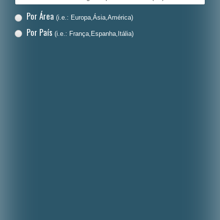
Por Área
(i.e.: Europa,Ásia,América)
Por País
(i.e.: França,Espanha,Itália)