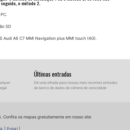
m seguida, o método 2.
 PC.
tão SD
 GPS Audi A6 C7 MMI Navigation plus MMI touch (4G).
 de controlo.
Últimas entradas
ualquer
Dê uma olhada para nossas mais recentes entradas
s são armazenados.
legal
de banco de dados de câmera de velocidade
S.
Confira os mapas gratuitamente em nosso site
sk
|
Polski
|