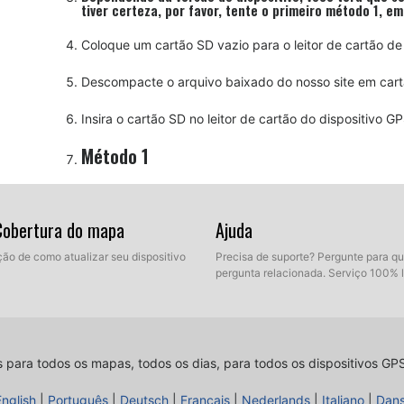
tiver certeza, por favor, tente o primeiro método 1, e
Coloque um cartão SD vazio para o leitor de cartão de
Descompacte o arquivo baixado do nosso site em car
Insira o cartão SD no leitor de cartão do dispositivo
Método 1
Clique na opção de MENU. Clique em "Setup" no botão
 Cobertura do mapa
Ajuda
Selecione a opção para "atualização do sistema"
ção de como atualizar seu dispositivo
Precisa de suporte? Pergunte para q
Selecione o meio de armazenamento no qual os dado
pergunta relacionada. Serviço 100% 
Método 2
Selecione o menu de navegação
s para todos os mapas, todos os dias, para todos os dispositivos GP
English
|
Português
|
Deutsch
|
Français
|
Nederlands
|
Italiano
|
Dan