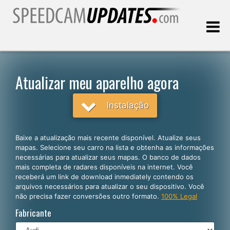
Última atualização:
09.08.2026
Atualizar meu aparelho agora
Clientes
Instalação
SELECIONE SEU IDIOMA
Baixe a atualização mais recente disponível. Atualize seus
mapas. Selecione seu carro na lista e obtenha as informações
Português
necessárias para atualizar seus mapas. O banco de dados
mais completa de radares disponíveis na internet. Você
English
receberá um link de download inmediately contendo os
arquivos necessários para atualizar o seu dispositivo. Você
Español
não precisa fazer conversões outro formato.
100% Legal
Deutsch
Fabricante
Français