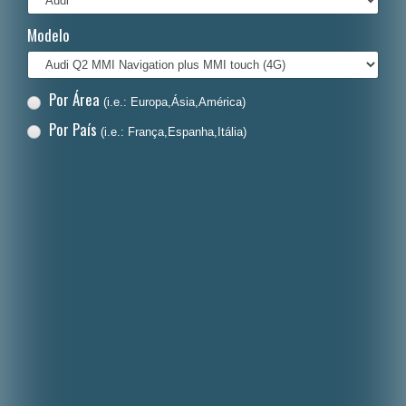
Italiano
Modelo
Polski
Nederlands
Por Área
(i.e.: Europa,Ásia,América)
Dansk
Por País
(i.e.: França,Espanha,Itália)