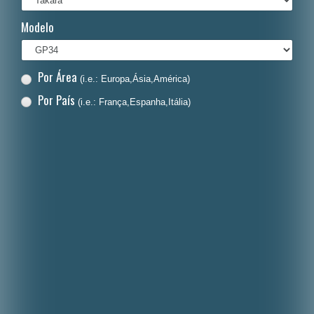
Italiano
Modelo
Polski
Nederlands
Por Área
(i.e.: Europa,Ásia,América)
Dansk
Por País
(i.e.: França,Espanha,Itália)