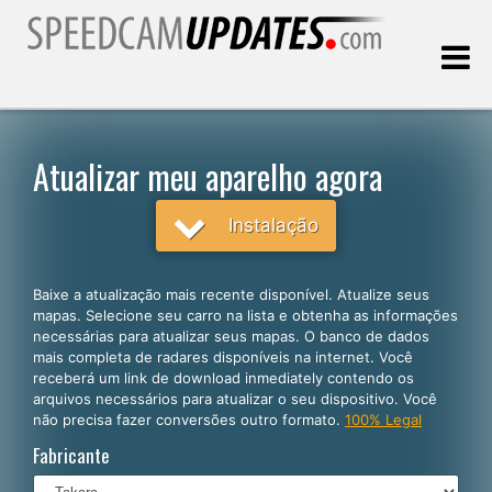
Última atualização:
06.08.2026
Atualizar meu aparelho agora
Clientes
Instalação
SELECIONE SEU IDIOMA
Baixe a atualização mais recente disponível. Atualize seus
mapas. Selecione seu carro na lista e obtenha as informações
Português
necessárias para atualizar seus mapas. O banco de dados
mais completa de radares disponíveis na internet. Você
English
receberá um link de download inmediately contendo os
arquivos necessários para atualizar o seu dispositivo. Você
Español
não precisa fazer conversões outro formato.
100% Legal
Deutsch
Fabricante
Français