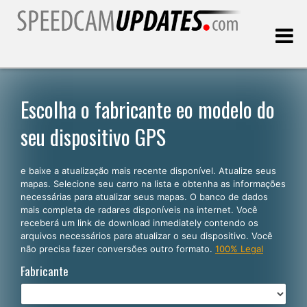
Última atualização:
07.08.2026
Escolha o fabricante eo modelo do
seu dispositivo GPS
Clientes
e baixe a atualização mais recente disponível. Atualize seus
SELECIONE SEU IDIOMA
mapas. Selecione seu carro na lista e obtenha as informações
necessárias para atualizar seus mapas. O banco de dados
Português
mais completa de radares disponíveis na internet. Você
receberá um link de download inmediately contendo os
English
arquivos necessários para atualizar o seu dispositivo. Você
não precisa fazer conversões outro formato.
100% Legal
Español
Fabricante
Deutsch
Français