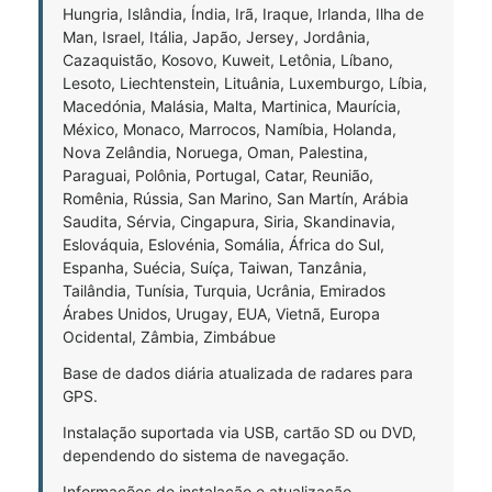
Hungria, Islândia, Índia, Irã, Iraque, Irlanda, Ilha de
Man, Israel, Itália, Japão, Jersey, Jordânia,
Cazaquistão, Kosovo, Kuweit, Letônia, Líbano,
Lesoto, Liechtenstein, Lituânia, Luxemburgo, Líbia,
Macedónia, Malásia, Malta, Martinica, Maurícia,
México, Monaco, Marrocos, Namíbia, Holanda,
Nova Zelândia, Noruega, Oman, Palestina,
Paraguai, Polônia, Portugal, Catar, Reunião,
Romênia, Rússia, San Marino, San Martín, Arábia
Saudita, Sérvia, Cingapura, Siria, Skandinavia,
Eslováquia, Eslovénia, Somália, África do Sul,
Espanha, Suécia, Suíça, Taiwan, Tanzânia,
Tailândia, Tunísia, Turquia, Ucrânia, Emirados
Árabes Unidos, Urugay, EUA, Vietnã, Europa
Ocidental, Zâmbia, Zimbábue
Base de dados diária atualizada de radares para
GPS.
Instalação suportada via USB, cartão SD ou DVD,
dependendo do sistema de navegação.
Informações de instalação e atualização