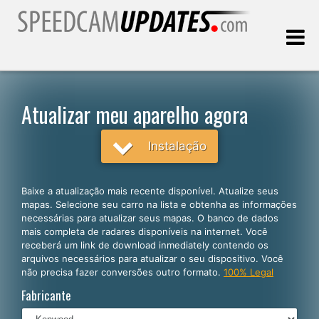
Última atualização:
06.08.2026
Atualizar meu aparelho agora
Clientes
Instalação
SELECIONE SEU IDIOMA
Baixe a atualização mais recente disponível. Atualize seus
mapas. Selecione seu carro na lista e obtenha as informações
Português
necessárias para atualizar seus mapas. O banco de dados
mais completa de radares disponíveis na internet. Você
English
receberá um link de download inmediately contendo os
arquivos necessários para atualizar o seu dispositivo. Você
Español
não precisa fazer conversões outro formato.
100% Legal
Deutsch
Fabricante
Français