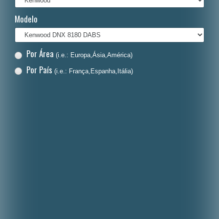
Italiano
Modelo
Polski
Nederlands
Por Área
(i.e.: Europa,Ásia,América)
Dansk
Por País
(i.e.: França,Espanha,Itália)