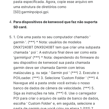
pasta especificada. Agora, copie esse arquivo em
uma estrutura de diretórios como
[SD]:garminpoipoi.gpi.
Para dispositivos de kenwood que faz não suporta
SD card.
1. Crie uma pasta no seu computador chamado '
garmin '. (***) * Nota: usuários de modelos
DNX7240BT DNX9240BT tem que criar uma subpasta
chamada ' poi '. A estrutura final deve ser como esta
'garmin\poi' (***) * Nota: dependendo do firmware do
seu dispositivo de kenwood sua pasta chamada
garmin deve ser chamada Garmin com letras
maiúsculas g. ou seja: ' Garmin poi ' (***) 2. Execute o
POILoader. (***) 3. Selecione 'Custom Folder ' (***) 4.
Navegue até a pasta onde você extraiu o nosso
banco de dados de câmera de velocidade. (***) 5.
Siga as instruções na tela. (***) 6. Use o carregador
POI para criar o arquivo de saída de banco de dados,
escolha ' Custom Folder' e, em seguida, selecione a
pasta de garmin que você criou na etapa 1 (***) 7.