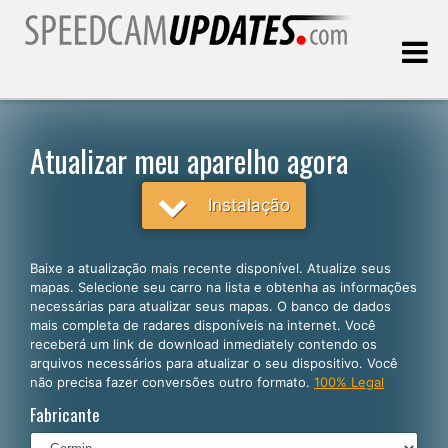
Última atualização:
06.08.2026
Atualizar meu aparelho agora
Clientes
Instalação
SELECIONE SEU IDIOMA
Baixe a atualização mais recente disponível. Atualize seus
mapas. Selecione seu carro na lista e obtenha as informações
Português
necessárias para atualizar seus mapas. O banco de dados
mais completa de radares disponíveis na internet. Você
English
receberá um link de download inmediately contendo os
arquivos necessários para atualizar o seu dispositivo. Você
Español
não precisa fazer conversões outro formato.
100% Legal
Deutsch
Fabricante
Français