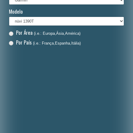
Italiano
Modelo
Polski
Nederlands
Por Área
(i.e.: Europa,Ásia,América)
Dansk
Por País
(i.e.: França,Espanha,Itália)