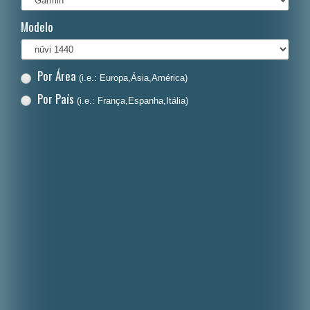
Italiano
Modelo
Polski
Nederlands
Por Área
(i.e.: Europa,Ásia,América)
Dansk
Por País
(i.e.: França,Espanha,Itália)