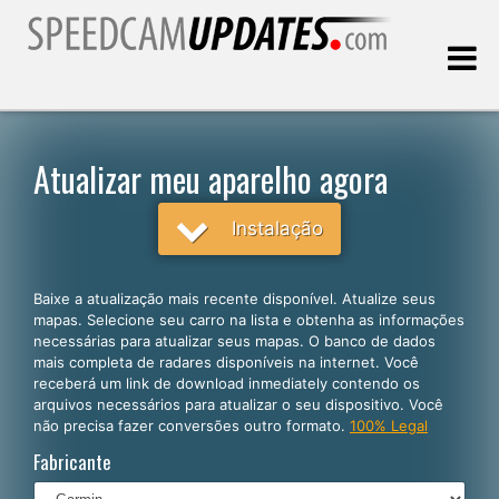
Última atualização:
08.08.2026
Atualizar meu aparelho agora
Clientes
Instalação
SELECIONE SEU IDIOMA
Baixe a atualização mais recente disponível. Atualize seus
mapas. Selecione seu carro na lista e obtenha as informações
Português
necessárias para atualizar seus mapas. O banco de dados
mais completa de radares disponíveis na internet. Você
English
receberá um link de download inmediately contendo os
arquivos necessários para atualizar o seu dispositivo. Você
Español
não precisa fazer conversões outro formato.
100% Legal
Deutsch
Fabricante
Français