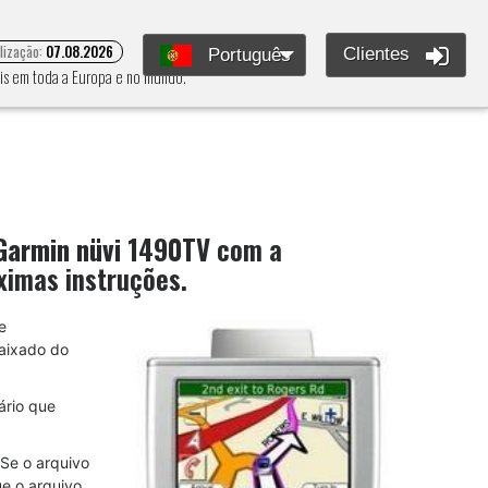
alização:
07.08.2026
Clientes
Português
eis em toda a Europa e no mundo.
Garmin nüvi 1490TV
com a
ximas instruções.
e
baixado do
ário que
Se o arquivo
ue o arquivo