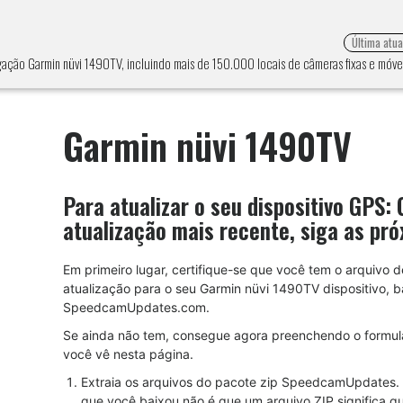
Última atu
gação Garmin nüvi 1490TV, incluindo mais de 150.000 locais de câmeras fixas e móv
Garmin nüvi 1490TV
Para atualizar o seu dispositivo GPS:
atualização mais recente, siga as pró
Em primeiro lugar, certifique-se que você tem o arquivo d
atualização para o seu Garmin nüvi 1490TV dispositivo, 
SpeedcamUpdates.com.
Se ainda não tem, consegue agora preenchendo o formul
você vê nesta página.
Extraia os arquivos do pacote zip SpeedcamUpdates. 
que você baixou não é que um arquivo ZIP significa q