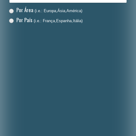
Por Área
(i.e.: Europa,Ásia,América)
Por País
(i.e.: França,Espanha,Itália)