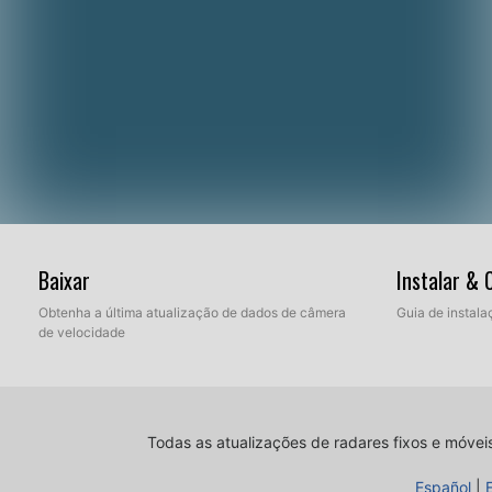
Baixar
Instalar &
Obtenha a última atualização de dados de câmera
Guia de instala
de velocidade
Todas as atualizações de radares fixos e móvei
Español
|