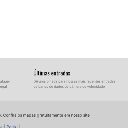
Últimas entradas
ualquer
Dê uma olhada para nossas mais recentes entradas
legal
de banco de dados de câmera de velocidade
tino no disco rígido que contém os arquivos
ê pode escolher entre modo Express e modo Manual.
S.
Confira os mapas gratuitamente em nosso site
sk
|
Polski
|