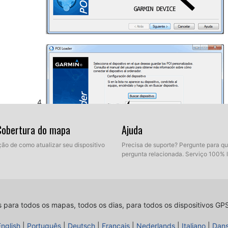
 Cobertura do mapa
Ajuda
ção de como atualizar seu dispositivo
Precisa de suporte? Pergunte para q
pergunta relacionada. Serviço 100% 
Assim, como explicado antes, selecione a pasta de des
descompactados de nosso banco de dados. Agora voc
Selecione modo Express.
s para todos os mapas, todos os dias, para todos os dispositivos GP
English
|
Português
|
Deutsch
|
Français
|
Nederlands
|
Italiano
|
Dan