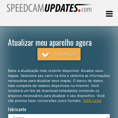
Última atualização:
08.08.2026
Atualizar meu aparelho agora
Clientes
Instalação
SELECIONE SEU IDIOMA
Baixe a atualização mais recente disponível. Atualize seus
mapas. Selecione seu carro na lista e obtenha as informações
Português
necessárias para atualizar seus mapas. O banco de dados
mais completa de radares disponíveis na internet. Você
English
receberá um link de download inmediately contendo os
arquivos necessários para atualizar o seu dispositivo. Você
Español
não precisa fazer conversões outro formato.
100% Legal
Deutsch
Fabricante
Français