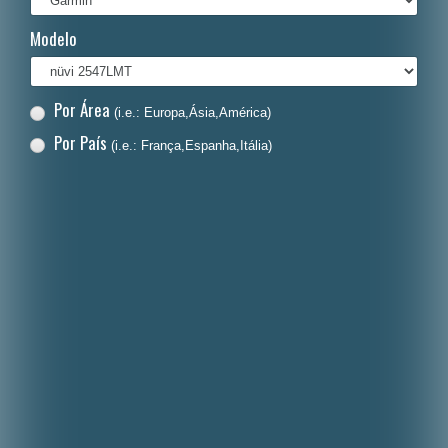
Italiano
Modelo
Polski
Nederlands
Por Área
(i.e.: Europa,Ásia,América)
Dansk
Por País
(i.e.: França,Espanha,Itália)