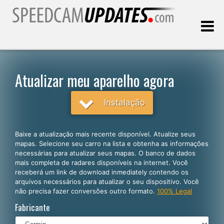
Última atualização:
08.08.2026
Atualizar meu aparelho agora
Clientes
Instalação
SELECIONE SEU IDIOMA
Baixe a atualização mais recente disponível. Atualize seus
mapas. Selecione seu carro na lista e obtenha as informações
Português
necessárias para atualizar seus mapas. O banco de dados
mais completa de radares disponíveis na internet. Você
English
receberá um link de download inmediately contendo os
arquivos necessários para atualizar o seu dispositivo. Você
Español
não precisa fazer conversões outro formato.
100% Legal
Deutsch
Fabricante
Français