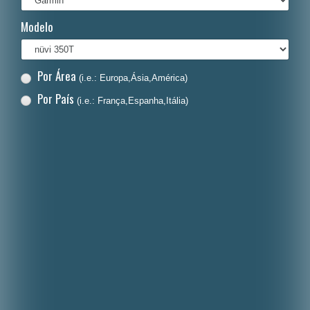
Italiano
Modelo
Polski
Nederlands
Por Área
(i.e.: Europa,Ásia,América)
Dansk
Por País
(i.e.: França,Espanha,Itália)