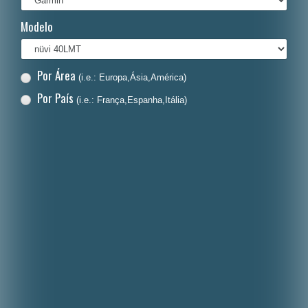
Italiano
Modelo
Polski
Nederlands
Por Área
(i.e.: Europa,Ásia,América)
Dansk
Por País
(i.e.: França,Espanha,Itália)