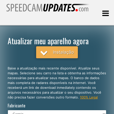
Última atualização:
07.08.2026
Atualizar meu aparelho agora
Clientes
Instalação
SELECIONE SEU IDIOMA
Baixe a atualização mais recente disponível. Atualize seus
mapas. Selecione seu carro na lista e obtenha as informações
Português
necessárias para atualizar seus mapas. O banco de dados
mais completa de radares disponíveis na internet. Você
English
receberá um link de download inmediately contendo os
arquivos necessários para atualizar o seu dispositivo. Você
Español
não precisa fazer conversões outro formato.
100% Legal
Deutsch
Fabricante
Français