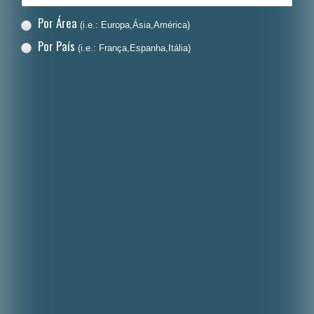
Por Área
(i.e.: Europa,Ásia,América)
Por País
(i.e.: França,Espanha,Itália)