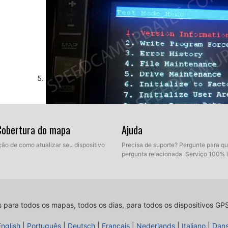
 Cobertura do mapa
Ajuda
ção de como atualizar seu dispositivo
Precisa de suporte? Pergunte para q
pergunta relacionada. Serviço 100% 
Então, navegue até a opção File Maintenance. Normal
11. Agora pressione o botão que nós identificamos an
s para todos os mapas, todos os dias, para todos os dispositivos GP
English
|
Português
|
Deutsch
|
Français
|
Nederlands
|
Italiano
|
Dan