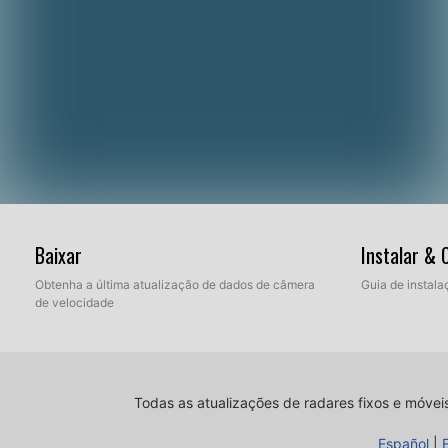
Baixar
Instalar &
Obtenha a última atualização de dados de câmera
Guia de instala
de velocidade
Todas as atualizações de radares fixos e móvei
Español
|