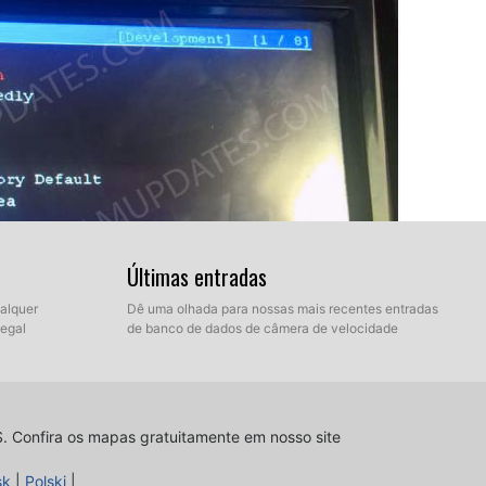
Últimas entradas
ualquer
Dê uma olhada para nossas mais recentes entradas
legal
de banco de dados de câmera de velocidade
mente é o opção número 4, os outros pode ser o número
tes como a tecla enter. Um novo menu será mostrado.
S.
Confira os mapas gratuitamente em nosso site
sk
|
Polski
|