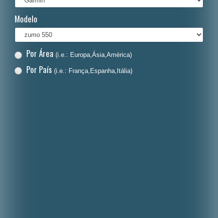
Italiano
Modelo
Polski
Nederlands
Por Área
(i.e.: Europa,Ásia,América)
Dansk
Por País
(i.e.: França,Espanha,Itália)