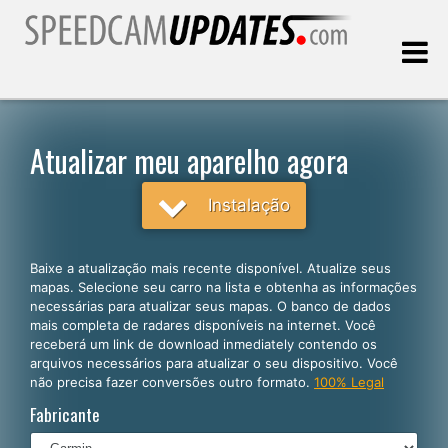
Última atualização:
07.08.2026
Atualizar meu aparelho agora
Clientes
Instalação
SELECIONE SEU IDIOMA
Baixe a atualização mais recente disponível. Atualize seus
mapas. Selecione seu carro na lista e obtenha as informações
Português
necessárias para atualizar seus mapas. O banco de dados
mais completa de radares disponíveis na internet. Você
English
receberá um link de download inmediately contendo os
arquivos necessários para atualizar o seu dispositivo. Você
Español
não precisa fazer conversões outro formato.
100% Legal
Deutsch
Fabricante
Français