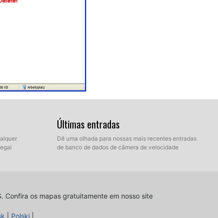
 seu PC. Reinicialize o dispositivo Becker Active 43
 Verifique que se criou um novo menu. Vá para
Últimas entradas
cal' ou 'Configurações/navegação
 opção é ajustada às suas preferências.
ualquer
Dê uma olhada para nossas mais recentes entradas
legal
de banco de dados de câmera de velocidade
S.
Confira os mapas gratuitamente em nosso site
sk
|
Polski
|