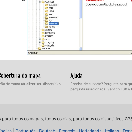
Desconecte seu dispositivo Becker Active 43 Transit do
Transit. Agora, ir para fora para obter cobertura GPS.
 Cobertura do mapa
Ajuda
'Configurações/navegação configurações/perigo no lo
configurações/velocidade câmera'. Verifique que cada
ção de como atualizar seu dispositivo
Precisa de suporte? Pergunte para q
pergunta relacionada. Serviço 100% 
s para todos os mapas, todos os dias, para todos os dispositivos GP
English
|
Português
|
Deutsch
|
Français
|
Nederlands
|
Italiano
|
Dan