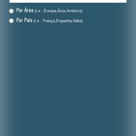
Por Área
(i.e.: Europa,Ásia,América)
Por País
(i.e.: França,Espanha,Itália)