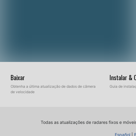
Baixar
Instalar &
Obtenha a última atualização de dados de câmera
Guia de instala
de velocidade
Todas as atualizações de radares fixos e móvei
Español
|