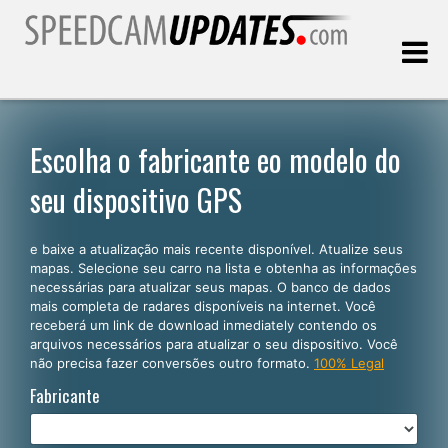
Última atualização:
06.08.2026
Escolha o fabricante eo modelo do
seu dispositivo GPS
Clientes
e baixe a atualização mais recente disponível. Atualize seus
SELECIONE SEU IDIOMA
mapas. Selecione seu carro na lista e obtenha as informações
necessárias para atualizar seus mapas. O banco de dados
Português
mais completa de radares disponíveis na internet. Você
receberá um link de download inmediately contendo os
English
arquivos necessários para atualizar o seu dispositivo. Você
não precisa fazer conversões outro formato.
100% Legal
Español
Fabricante
Deutsch
Français