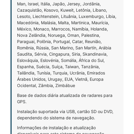
Man, Israel, Itália, Japão, Jersey, Jordânia,
Cazaquistão, Kosovo, Kuweit, Letônia, Líbano,
Lesoto, Liechtenstein, Lituânia, Luxemburgo, Líbia,
Macedónia, Malásia, Malta, Martinica, Maurícia,
México, Monaco, Marrocos, Namíbia, Holanda,
Nova Zelândia, Noruega, Oman, Palestina,
Paraguai, Polônia, Portugal, Catar, Reunião,
Romênia, Rússia, San Marino, San Martín, Arábia
Saudita, Sérvia, Cingapura, Siria, Skandinavia,
Eslováquia, Eslovénia, Somália, África do Sul,
Espanha, Suécia, Suíça, Taiwan, Tanzânia,
Tailândia, Tunísia, Turquia, Ucrânia, Emirados
Árabes Unidos, Urugay, EUA, Vietnã, Europa
Ocidental, Zâmbia, Zimbábue
Base de dados diária atualizada de radares para
GPS.
Instalação suportada via USB, cartão SD ou DVD,
dependendo do sistema de navegação.
Informações de instalação e atualização
disponíveis para este sistema de navegação.